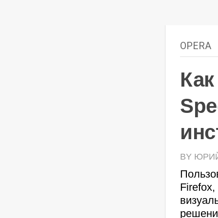
OPERA
Как
Spe
инс
BY ЮРИЙ 
Пользов
Firefox
визуал
решени