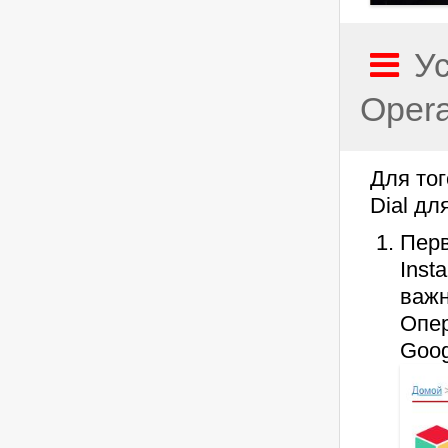
У
Oper
Для тог
Dial дл
Перв
Inst
важн
Опер
Goog