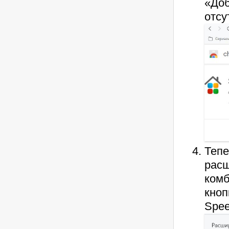
«Доб
отсу
Тепе
расш
ком
кноп
Spee