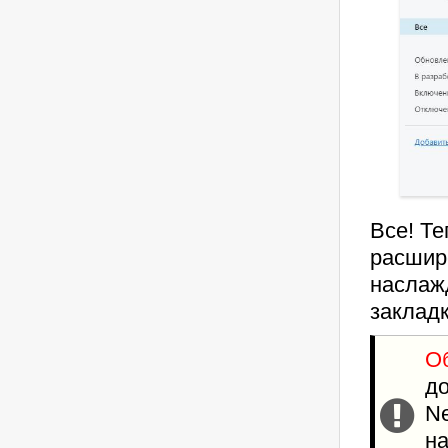
Все! Т
расшир
наслаж
заклад
О
д
Ne
на