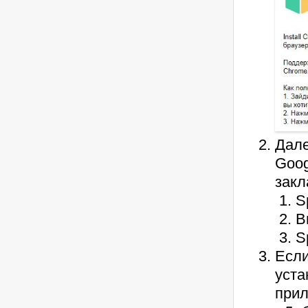
Дале
Goog
закл
S
В
S
Если
уста
прил