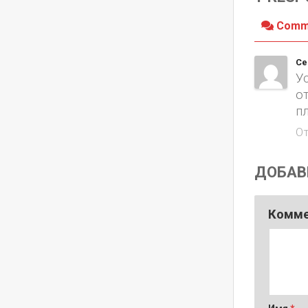
Comm
Се
У
о
п
О
ДОБАВ
Комм