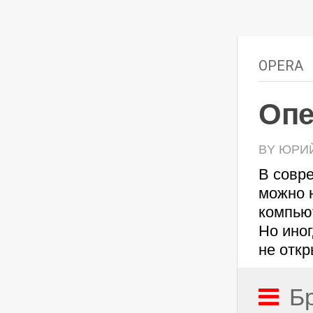
OPERA
Опе
BY ЮРИЙ 
В совре
можно 
компьют
Но иног
не откр
Б