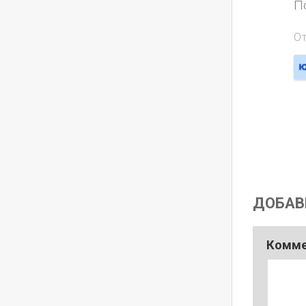
П
О
ДОБАВ
Комм