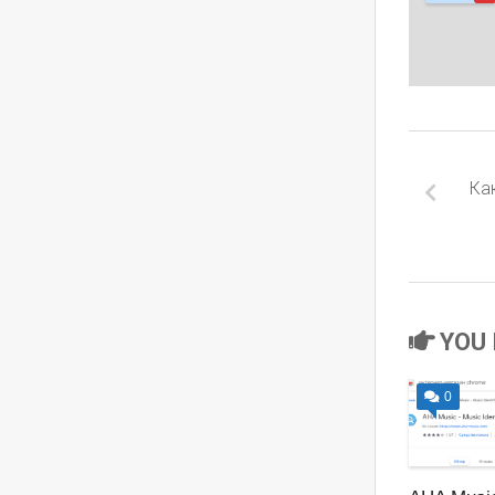
Ка
YOU 
0