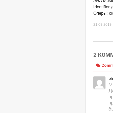
AHA Musi
Identifier 
Оперы: с
21.09.2019
2 КОМ
Comm
Ol
М
Д
п
п
б