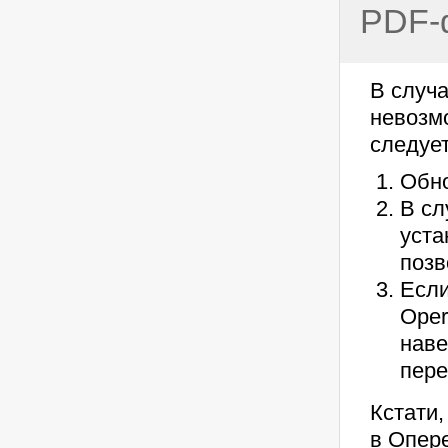
PDF-
В случ
невозм
следуе
Обно
В сл
уста
позв
Если
Oper
наве
пере
Кстати,
в Опер