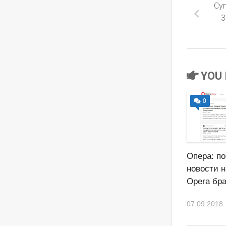
Су
3
YOU 
0
Опера: п
новости н
Opera бр
07.09.2018