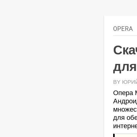
OPERA
Ска
для
BY ЮРИЙ 
Опера 
Андрои
множес
для об
интерне