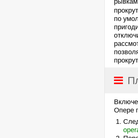
рывкам
прокру
по умо
пригоди
отключ
рассмо
позвол
прокрут
П
Включе
Опере п
След
opera