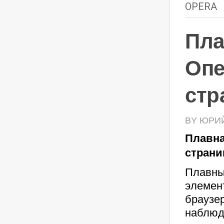
OPERA
Пла
Опе
стр
BY ЮРИЙ 
Плавна
страни
Плавны
элемен
браузер
наблюд