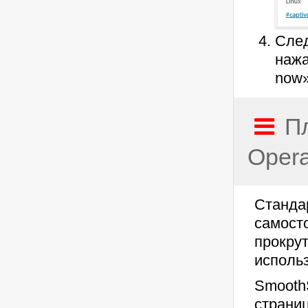
След
нажа
now»
П
Oper
Станда
самост
прокрут
исполь
SmoothS
страниц