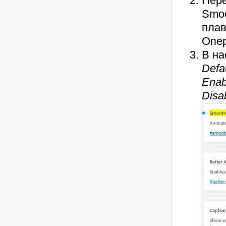
Пере
Smoo
плав
Опер
В на
Defa
Enab
Disa