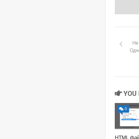
Не
Одн
YOU 
0
HTML фа