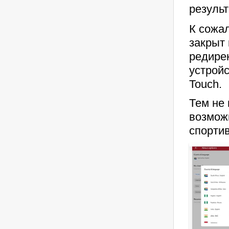
результ
К сожал
закрыт 
редире
устройс
Touch.
Тем не 
возможн
спорти