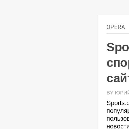
OPERA
Spo
спо
сай
BY ЮРИЙ 
Sports.
популя
пользо
новости