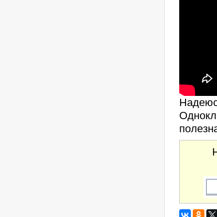
Надеюсь
Однокл
полезна