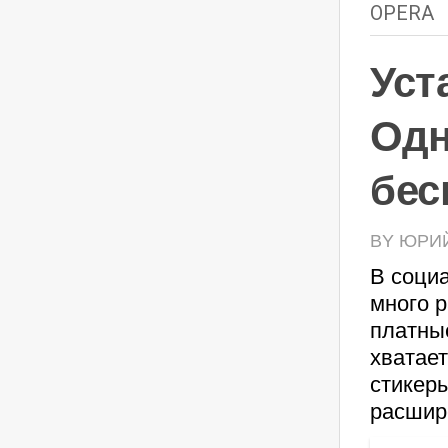
OPERA
Уст
Одн
бес
BY ЮРИЙ 
В соци
много р
платные
хватае
стикер
расшир