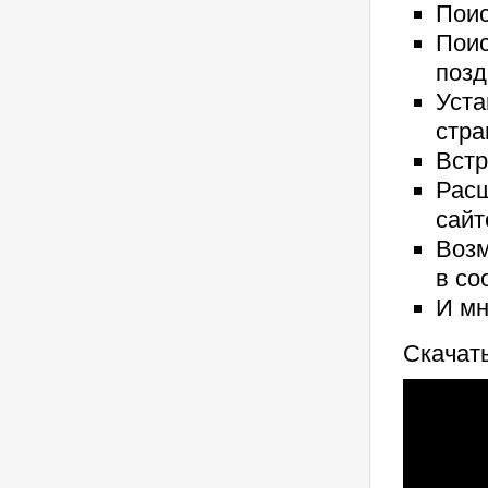
Поис
Поис
позд
Уста
стра
Встр
Расш
сайт
Возм
в со
И мн
Скачать