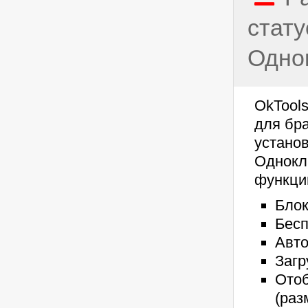
стату
Одно
OkTool
для бр
установ
Однокл
функци
Блок
Бесп
Авто
Загр
Ото
(раз