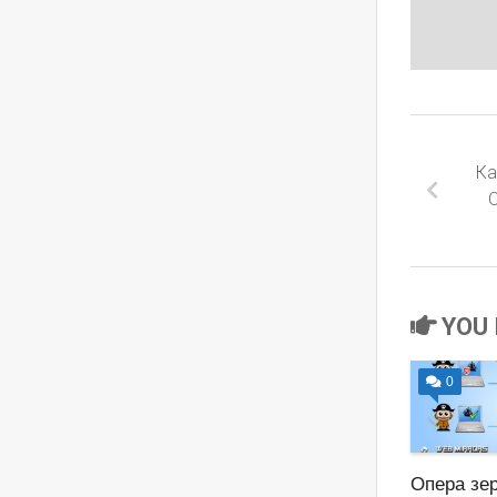
Ка
YOU 
0
Опера зер