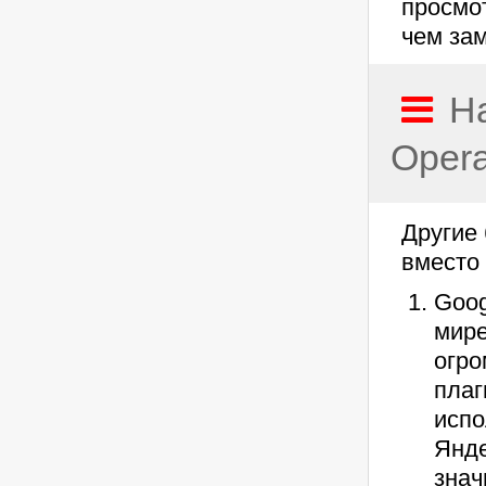
просмот
чем за
Н
Oper
Другие
вместо
Goog
мире
огро
плаг
испо
Янде
знач