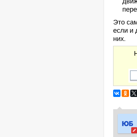
движ
пере
Это са
если и 
них.