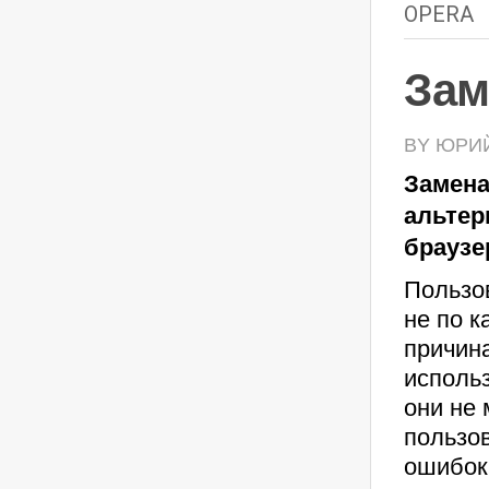
OPERA
Зам
BY ЮРИЙ 
Замена
альте
браузе
Пользо
не по к
причин
использ
они не 
пользо
ошибок