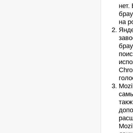
нет.
брау
на р
Янде
зав
брау
поис
испо
Chro
голо
Mozi
самы
такж
допо
расш
Mozi