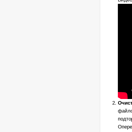
Очист
файло
подто
Опере