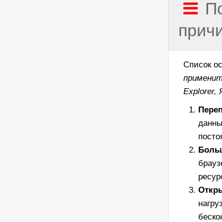
П
прич
Список ос
применит
Explorer,
Пере
данны
посто
Боль
брауз
ресур
Откр
нагру
беско