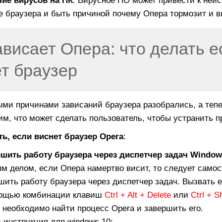
ие вирусов на ПК
. Вирусное ПО может привести к неи
е браузера и быть причиной почему Опера тормозит и ви
ависает Опера: что делать е
т браузер
ыми причинами зависаний браузера разобрались, а теп
м, что может сделать пользователь, чтобы устранить п
ть, если виснет браузер Opera
:
шить работу браузера через диспетчер задач Window
м делом, если Опера намертво висит, то следует самос
шить работу браузера через диспетчер задач. Вызвать 
ощью комбинации клавиш
Ctrl + Alt + Delete
или
Ctrl + S
 необходимо найти процесс Opera и завершить его.
-инструкция для windows 10: