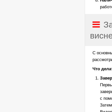
Налич
работ
З
висне
С основн
рассмотри
Что дела
Завер
Первы
завер
с пом
Затем
Видео