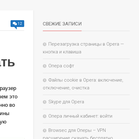
СВЕЖИЕ ЗАПИСИ
12
Перезагрузка страницы в Opera —
кнопка и клавиша
ать
Опера софт
Файлы cookie в Opera: включение,
отключение, очистка
браузер
чем это
Skype для Opera
нно во
чины
Опера личный кабинет: войти
ную
Browsec для Оперы – VPN
расширение скачать бесплатно