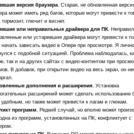
евшая версия браузера
. Старая, не обновленная верси
ера может иметь ряд багов, которые могут привести к то
 тормозит, глючит и виснет.
евшие или неправильные драйвера для ПК
. Неправи
овленные или устаревшие драйвера могут привести к то
 начать зависать видео в Опере при просмотре. Я личн
нулся с подобной ситуацией. Проблема наблюдалась, ка
be, так и на других сайтах с видео-контентом при просм
ов. В добавок, при открытии видео на весь экран, он не
оргал.
новленные дополнения и расширения
. Установка
огательных расширений может сделать использование 
 удобным, но также может привести к лагам и глюкам.
ликт программ
. Редкий случай, но вполне может произ
 одна из программ, установленных на ПК, конфликтует с
ером.