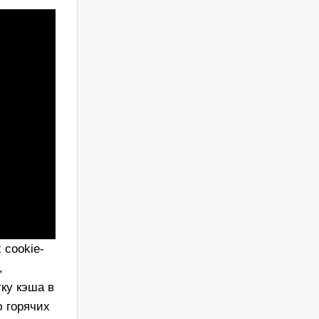
 cookie-
,
ку кэша в
 горячих