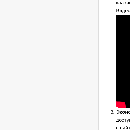
клав
Видео
Экон
досту
с сай