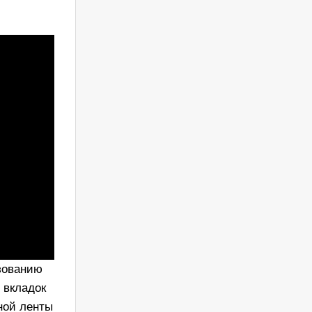
зованию
 вкладок
ной ленты