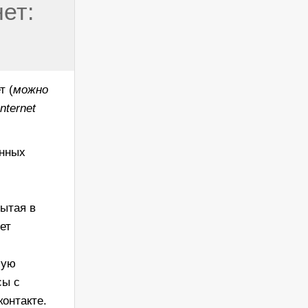
ет:
т (
можно
Internet
енных
рытая в
ет
шую
сы с
онтакте.