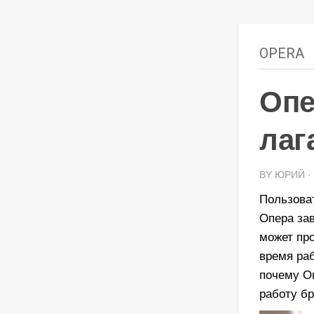
OPERA
Опе
лаг
BY ЮРИЙ · 
Пользоват
Опера зав
может про
время ра
почему О
работу бр