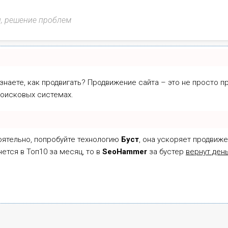
и, решение проблем
 знаете, как продвигать? Продвижение сайта – это не просто 
поисковых системах.
оятельно, попробуйте технологию
Буст
, она ускоряет продвиже
нется в Топ10 за месяц, то в
SeoHammer
за бустер
вернут день