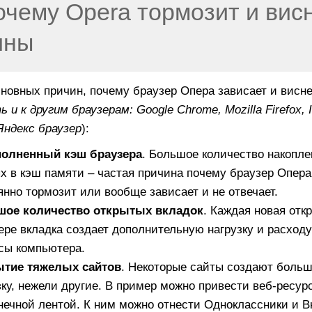
очему Opera тормозит и висн
ины
новных причин, почему браузер Опера зависает и висне
ь и к другим браузерам:
Google
Chrome,
Mozilla
Firefox,
 Яндекс браузер
):
полненный кэш браузера
. Большое количество накопл
х в кэш памяти – частая причина почему браузер Опера
янно тормозит или вообще зависает и не отвечает.
шое количество открытых вкладок
. Каждая новая отк
ере вкладка создает дополнительную нагрузку и расходу
сы компьютера.
ытие тяжелых сайтов
. Некоторые сайты создают боль
зку, нежели другие. В пример можно привести веб-ресур
нечной лентой. К ним можно отнести Одноклассники и Вк