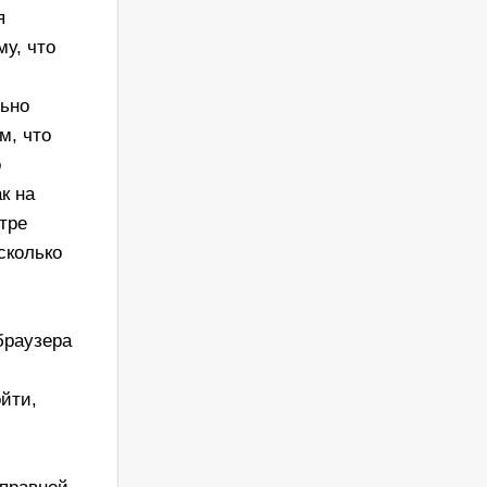
я
му, что
льно
м, что
о
к на
отре
сколько
браузера
ойти,