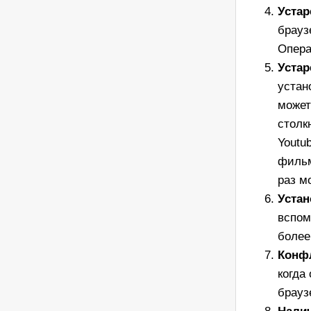
Устар
брауз
Опера
Устар
устан
может
столк
Youtu
фильм
раз м
Уста
вспом
более
Конф
когда
брауз